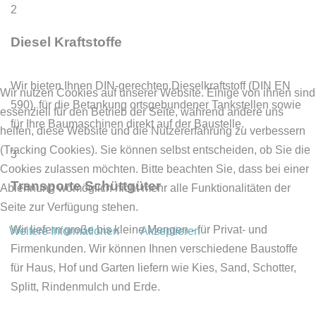
2
Diesel
Kraftstoffe
Wir bieten Ihnen DIN-gerechten Dieselkraftstoff (DIN EN
Wir nutzen Cookies auf unserer Website. Einige von ihnen sind
590), für die Betankung ortsgebundener Tankstellen sowie
essenziell für den Betrieb der Seite, während andere uns
für Ihre Baumaschinen direkt auf der Baustelle.
helfen, diese Website und die Nutzererfahrung zu verbessern
(Tracking Cookies). Sie können selbst entscheiden, ob Sie die
3
Cookies zulassen möchten. Bitte beachten Sie, dass bei einer
Transporte
Schüttgüter
Ablehnung womöglich nicht mehr alle Funktionalitäten der
Seite zur Verfügung stehen.
Wir liefern große bis kleine Mengen - für Privat- und
Weitere Informationen
Akzeptieren
Firmenkunden. Wir können Ihnen verschiedene Baustoffe
für Haus, Hof und Garten liefern wie Kies, Sand, Schotter,
Splitt, Rindenmulch und Erde.